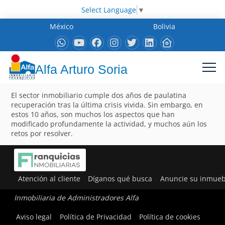
Select Language
▼
México
Bolivia
Alfa Arturo Soria
El sector inmobiliario cumple dos años de paulatina
recuperación tras la última crisis vivida. Sin embargo, en
estos 10 años, son muchos los aspectos que han
modificado profundamente la actividad, y muchos aún los
retos por resolver.
Atención al cliente
Díganos qué busca
Anuncie su inmueb
Inmobiliaria de Administradores Alfa
Aviso legal
Política de Privacidad
Política de cookies