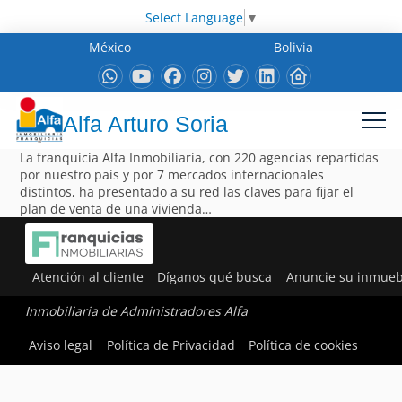
Select Language
▼
México
Bolivia
Alfa Arturo Soria
La franquicia Alfa Inmobiliaria, con 220 agencias repartidas
por nuestro país y por 7 mercados internacionales
distintos, ha presentado a su red las claves para fijar el
plan de venta de una vivienda…
Atención al cliente
Díganos qué busca
Anuncie su inmueb
Inmobiliaria de Administradores Alfa
Aviso legal
Política de Privacidad
Política de cookies