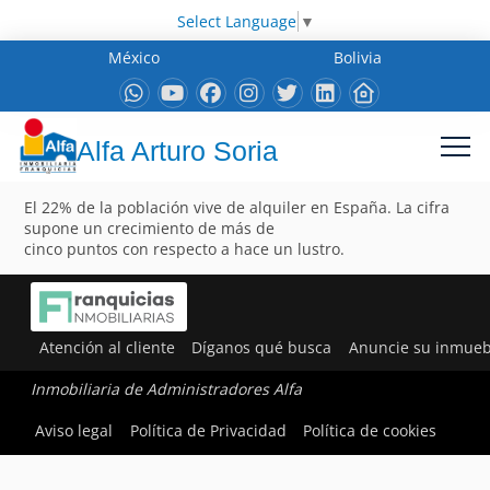
Select Language
▼
México
Bolivia
Alfa Arturo Soria
El 22% de la población vive de alquiler en España. La cifra
supone un crecimiento de más de
cinco puntos con respecto a hace un lustro.
Atención al cliente
Díganos qué busca
Anuncie su inmueb
Inmobiliaria de Administradores Alfa
Aviso legal
Política de Privacidad
Política de cookies