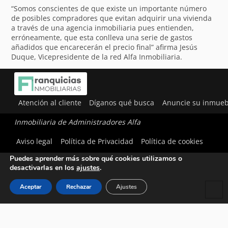
“Somos conscientes de que existe un importante número
de posibles compradores que evitan adquirir una vivienda
a través de una agencia inmobiliaria pues entienden,
erróneamente, que esta conlleva una serie de gastos
añadidos que encarecerán el precio final” afirma Jesús
Duque, Vicepresidente de la red Alfa Inmobiliaria.
Atención al cliente
Díganos qué busca
Anuncie su inmueb
Inmobiliaria de Administradores Alfa
Utilizamos cookies para ofrecerte la mejor experiencia en
Aviso legal
Política de Privacidad
Política de cookies
nuestra web.
Puedes aprender más sobre qué cookies utilizamos o
desactivarlas en los
ajustes
.
Aceptar
Rechazar
Ajustes