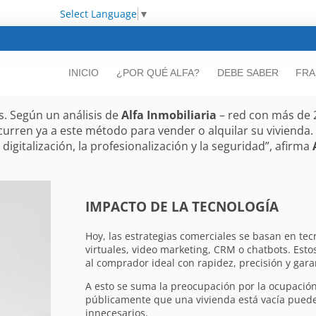
Select Language
▼
INICIO
¿POR QUÉ ALFA?
DEBE SABER
FRA
s. Según un análisis de
Alfa Inmobiliaria
– red con más de 20
rren ya a este método para vender o alquilar su vivienda. “El
igitalización, la profesionalización y la seguridad”, afirma
IMPACTO DE LA TECNOLOGÍA
Hoy, las estrategias comerciales se basan en tec
virtuales, video marketing, CRM o chatbots. Esto
al comprador ideal con rapidez, precisión y gara
A esto se suma la preocupación por la ocupación
públicamente que una vivienda está vacía puede
innecesarios.