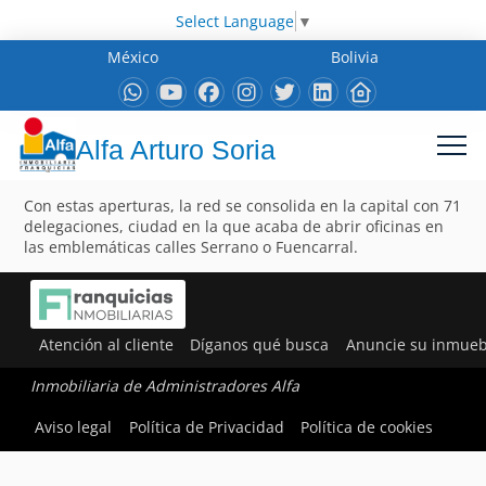
Select Language
▼
México
Bolivia
Alfa Arturo Soria
Con estas aperturas, la red se consolida en la capital con 71
delegaciones, ciudad en la que acaba de abrir oficinas en
las emblemáticas calles Serrano o Fuencarral.
Atención al cliente
Díganos qué busca
Anuncie su inmueb
Inmobiliaria de Administradores Alfa
Aviso legal
Política de Privacidad
Política de cookies