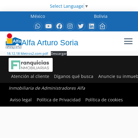
Select Language
▼
México
Bolivia
Alfa Arturo Soria
18.12.18 Metros2.com pdf
Descargar
Atención al cliente
Díganos qué busca
Anuncie su inmueb
Inmobiliaria de Administradores Alfa
Aviso legal
Política de Privacidad
Política de cookies