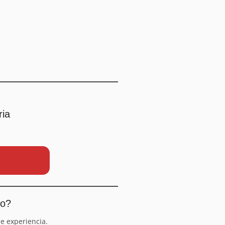
ria
io?
e experiencia.