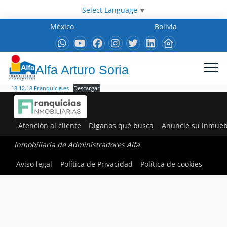
Select Language
▼
México
Bolivia
Alfa Arturo Soria
18.12.18 Franquicia.es
Descargar
Atención al cliente
Díganos qué busca
Anuncie su inmueb
Inmobiliaria de Administradores Alfa
Aviso legal
Política de Privacidad
Política de cookies