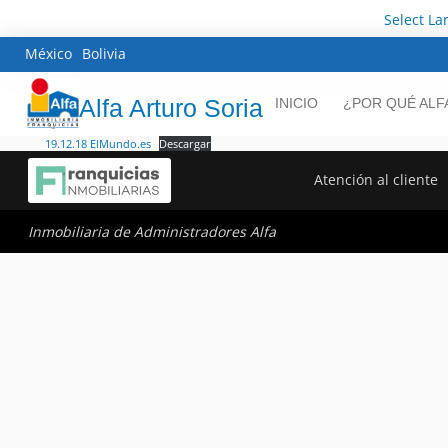
Select L
México
Bolivia
Alfa Arturo Soria
INICIO
¿POR QUÉ ALF
19.12.18 ElMundo.es
Descargar
Atención al cliente
Inmobiliaria de Administradores Alfa