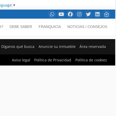
anguage
▼
A?
DEBE SABER
FRANQUICIA
NOTICIAS / CONSEJOS
Díganos qué busca
Anuncie su inmueble
Área reservada
Aviso legal
Política de Privacidad
Política de cookies