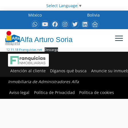
Select Language
▼
México
Bolivia
Alfa Arturo Soria
12.11.18 Franquicias.net
Descarga
Atención al cliente
Díganos qué busca
Anuncie su inmueb
Inmobiliaria de Administradores Alfa
Aviso legal
Política de Privacidad
Política de cookies