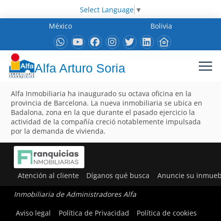
Select Language
▼
México
Bolivia
Alfa Arturo Soria
Alfa Inmobiliaria ha inaugurado su octava oficina en la
provincia de Barcelona. La nueva inmobiliaria se ubica en
Badalona, zona en la que durante el pasado ejercicio la
actividad de la compañía creció notablemente impulsada
por la demanda de vivienda.
Atención al cliente
Díganos qué busca
Anuncie su inmueb
Inmobiliaria de Administradores Alfa
Aviso legal
Política de Privacidad
Política de cookies