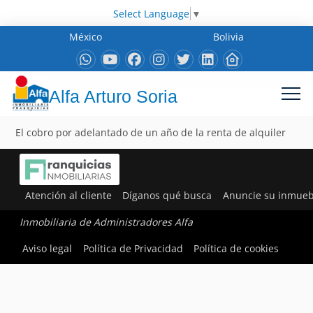
Select Language
▼
México
Bolivia
Alfa Arturo Soria
El cobro por adelantado de un año de la renta de alquiler
Atención al cliente
Díganos qué busca
Anuncie su inmueb
Inmobiliaria de Administradores Alfa
Aviso legal
Política de Privacidad
Política de cookies