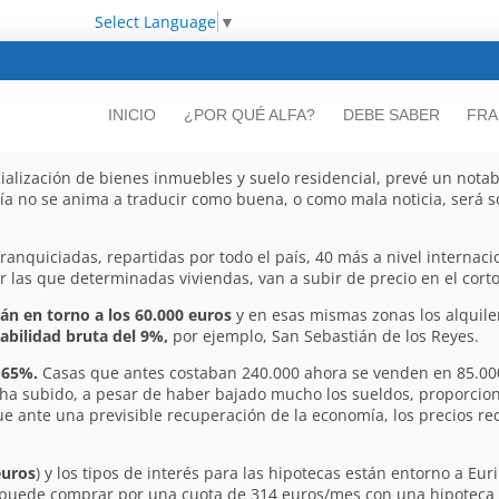
Select Language
▼
INICIO
¿POR QUÉ ALFA?
DEBE SABER
FRA
ialización de bienes inmuebles y suelo residencial, prevé un notab
ñía no se anima a traducir como buena, o como mala noticia, será s
franquiciadas, repartidas por todo el país, 40 más a nivel internac
r las que determinadas viviendas, van a subir de precio en el corto
án en torno a los 60.000 euros
y en esas mismas zonas los alquile
abilidad bruta del 9%,
por ejemplo, San Sebastián de los Reyes.
 65%.
Casas que antes costaban 240.000 ahora se venden en 85.000
ha subido, a pesar de haber bajado mucho los sueldos, proporcio
ue ante una previsible recuperación de la economía, los precios re
euros
) y los tipos de interés para las hipotecas están entorno a Eur
e puede comprar por una cuota de 314 euros/mes con una hipoteca 