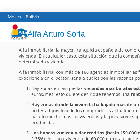
México
Bolivia
Alfa Arturo Soria
Alfa Inmobiliaria, la mayor franquicia española de comerc
vivienda. En cualquier caso, esta situación que la compa
determinada vivienda.
Alfa Inmobiliaria, con más de 160 agencias inmobiliarias 
experiencia en el sector, señala cuales son las razones po
Hay zonas en las que las
viviendas más baratas est
euros/mes, esto quiere decir que tenemos una
rent
Hay zonas donde la vivienda ha bajado más de un
poder adquisitivo de los compradores actualmente 
bajado mucho más las viviendas y la previsión es q
producida.
Los bancos vuelven a dar créditos (hasta 150.000 
2,35%). Así, una vivienda de 60.000 euros aprox. s