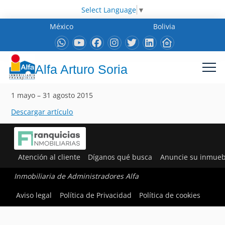
Select Language
▼
México
Bolivia
Alfa Arturo Soria
1 mayo – 31 agosto 2015
Descargar artículo
Atención al cliente
Díganos qué busca
Anuncie su inmueb
Inmobiliaria de Administradores Alfa
Aviso legal
Política de Privacidad
Política de cookies