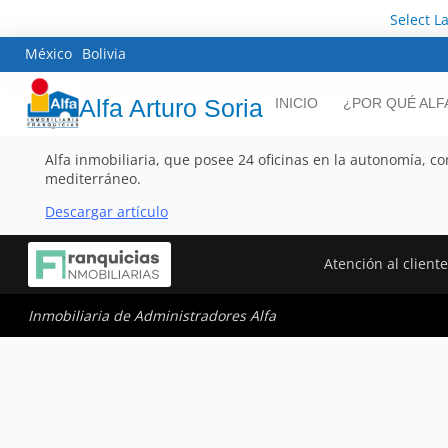
Select L
México
Bolivia
Alfa Arturo Soria
INICIO
¿POR QUÉ ALF
Alfa inmobiliaria, que posee 24 oficinas en la autonomía, con
mediterráneo.
Descargar artículo
Atención al client
Inmobiliaria de Administradores Alfa