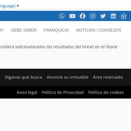
anguage
▼
A?
DEBE SABER
FRANQUICIA
NOTICIAS / CONSEJOS
sidera sobrevalorados los resultados del brexit en el litoral
e
Díganos qué busca
Anuncie su inmueble
Área reservada
Aviso legal
Política de Privacidad
Política de cookies