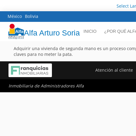
Select L
México
Bolivia
Alfa Arturo Soria
INICIO
¿POR QUÉ ALF
Adquirir una vivienda de segunda mano es un proceso comp
claves para no meter la pata.
Atención al cliente
Inmobiliaria de Administradores Alfa