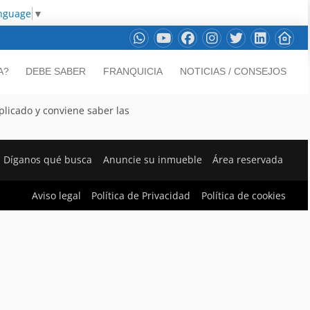
anguage
▼
A?
DEBE SABER
FRANQUICIA
NOTICIAS / CONSEJOS
licado y conviene saber las
Díganos qué busca
Anuncie su inmueble
Área reservada
Aviso legal
Política de Privacidad
Política de cookies