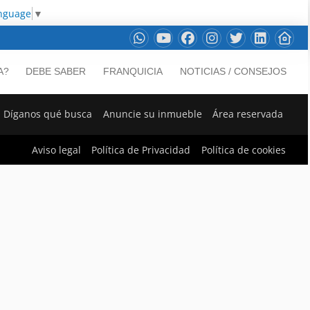
anguage
▼
A?
DEBE SABER
FRANQUICIA
NOTICIAS / CONSEJOS
Díganos qué busca
Anuncie su inmueble
Área reservada
Aviso legal
Política de Privacidad
Política de cookies