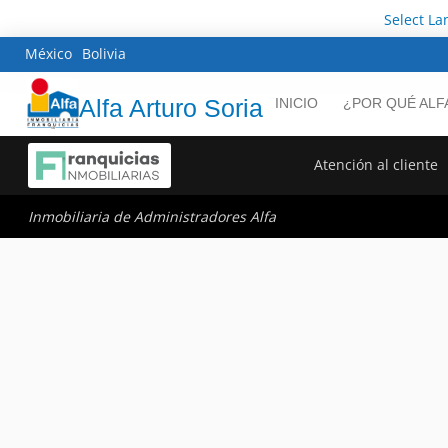
Select L
México
Bolivia
Alfa Arturo Soria
INICIO
¿POR QUÉ ALF
Atención al cliente
Inmobiliaria de Administradores Alfa