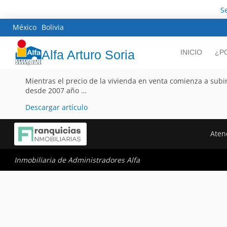
S
México
Bolivia
Alfa Arturo Soria
INICIO
¿P
Mientras el precio de la vivienda en venta comienza a subir
desde 2007 año …
Descargar artículo
Aten
Inmobiliaria de Administradores Alfa