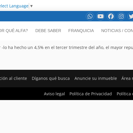
elect Language
▼
OR QUÉ ALFA?
DEBE SABER
FRANQUICIA
NOTICIAS / CO
 -lo ha hecho un 4,5% en el tercer trimestre del año, el mayor rep
ción al cliente
Díganos qué busca
Anuncie su inmueble
Área 
Aviso legal
Política de Privacidad
Política