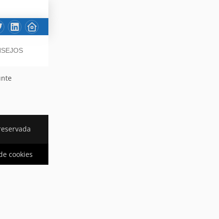
NSEJOS
unte
reservada
 de cookies