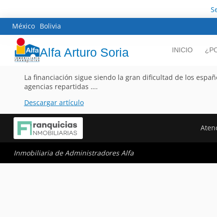
S
México
Bolivia
Alfa Arturo Soria
INICIO
¿P
La financiación sigue siendo la gran dificultad de los espa
agencias repartidas ….
Descargar artículo
Atenc
Inmobiliaria de Administradores Alfa