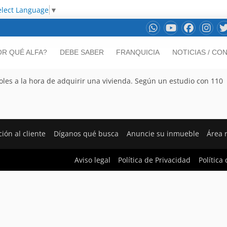
elect Language
▼
OR QUÉ ALFA?
DEBE SABER
FRANQUICIA
NOTICIAS / CO
ñoles a la hora de adquirir una vivienda. Según un estudio con 110
ión al cliente
Díganos qué busca
Anuncie su inmueble
Área 
Aviso legal
Política de Privacidad
Política