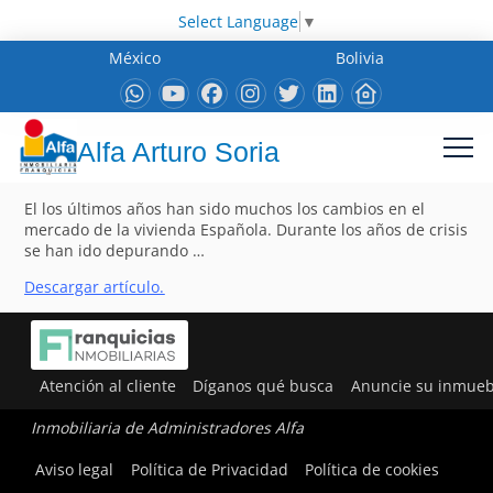
Select Language
▼
México
Bolivia
Alfa Arturo Soria
El los últimos años han sido muchos los cambios en el
mercado de la vivienda Española. Durante los años de crisis
se han ido depurando …
Descargar artículo.
Atención al cliente
Díganos qué busca
Anuncie su inmueb
Inmobiliaria de Administradores Alfa
Aviso legal
Política de Privacidad
Política de cookies