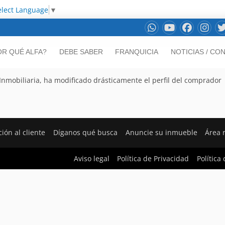
elect Language
▼
OR QUÉ ALFA?
DEBE SABER
FRANQUICIA
NOTICIAS / CO
a Inmobiliaria, ha modificado drásticamente el perfil del comprador
ión al cliente
Díganos qué busca
Anuncie su inmueble
Área 
Aviso legal
Política de Privacidad
Política