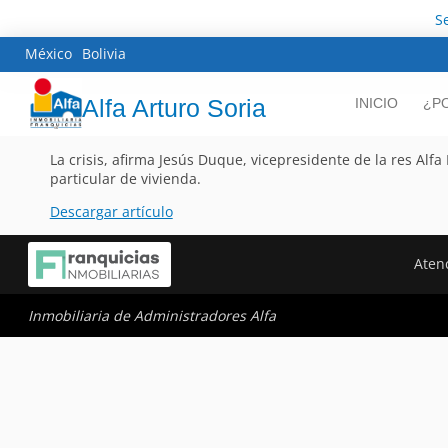
S
México
Bolivia
Alfa Arturo Soria
INICIO
¿P
La crisis, afirma Jesús Duque, vicepresidente de la res Alf
particular de vivienda.
Descargar artículo
Atenc
Inmobiliaria de Administradores Alfa