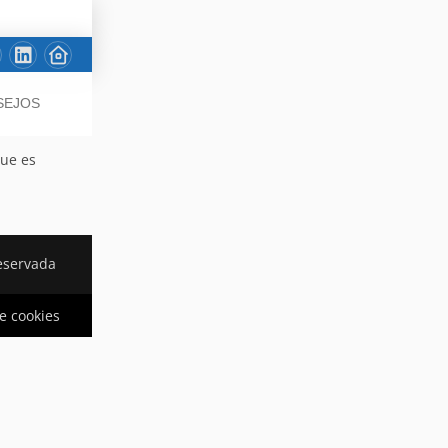
SEJOS
que es
eservada
de cookies