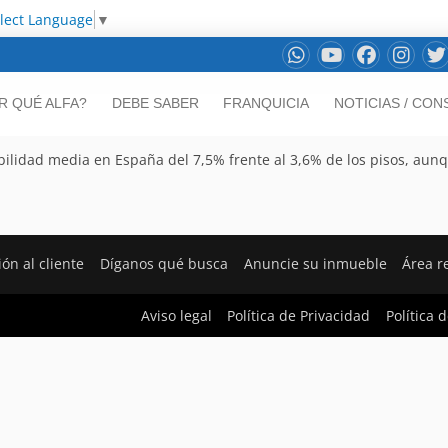
lect Language
▼
R QUÉ ALFA?
DEBE SABER
FRANQUICIA
NOTICIAS / CON
bilidad media en España del 7,5% frente al 3,6% de los pisos, aun
ón al cliente
Díganos qué busca
Anuncie su inmueble
Área r
Aviso legal
Política de Privacidad
Política 