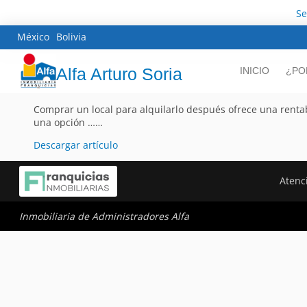
Se
México
Bolivia
Alfa Arturo Soria
INICIO
¿PO
Comprar un local para alquilarlo después ofrece una renta
una opción ……
Descargar artículo
Atenci
Inmobiliaria de Administradores Alfa