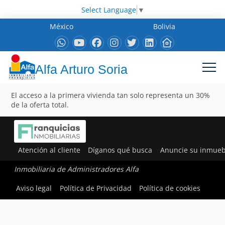
Select Language
▼
México
Bolivia
Alfa Arturo Soria
El acceso a la primera vivienda tan solo representa un 30%
de la oferta total.
Atención al cliente
Díganos qué busca
Anuncie su inmueb
Inmobiliaria de Administradores Alfa
Aviso legal
Política de Privacidad
Política de cookies