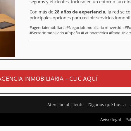
seguras y eficientes, incluso en un entorno tan di
Con más de
28 años de experiencia
, la red se 
principales opciones para recibir servicios inmobil
#agenciainmobiliaria #NegocioInmobiliario #Inversión #
#SectorInmobiliario #España #Latinoamérica #franquiciare
AGENCIA INMOBILIARIA – CLIC AQUÍ
Atención al cliente
Díganos qué busca
Aviso legal
Po