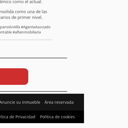
námico como el actual.
consolida como una de las
iarios de primer nivel.
ExpansiónAlfa #AgenteAsociado
ntable #alfainmobiliaria
Anuncie su inmueble
Área reservada
lítica de Privacidad
Política de cookies