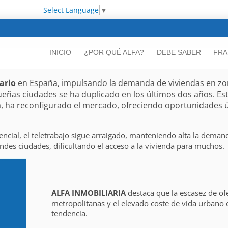
Select Language
▼
INICIO
¿POR QUÉ ALFA?
DEBE SABER
FRA
ario
en España, impulsando la demanda de viviendas en zon
ueñas ciudades se ha duplicado en los últimos dos años. E
a, ha reconfigurado el mercado, ofreciendo oportunidades ú
cial, el teletrabajo sigue arraigado, manteniendo alta la deman
ndes ciudades, dificultando el acceso a la vivienda para muchos.
ALFA INMOBILIARIA
destaca que la escasez de of
metropolitanas y el elevado coste de vida urbano
tendencia.