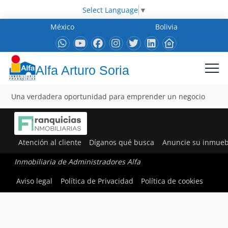
Select Language
▼
México
Bolivia
Alfa Arturo Soria
Una verdadera oportunidad para emprender un negocio
Atención al cliente
Díganos qué busca
Anuncie su inmueb
Inmobiliaria de Administradores Alfa
Aviso legal
Política de Privacidad
Política de cookies