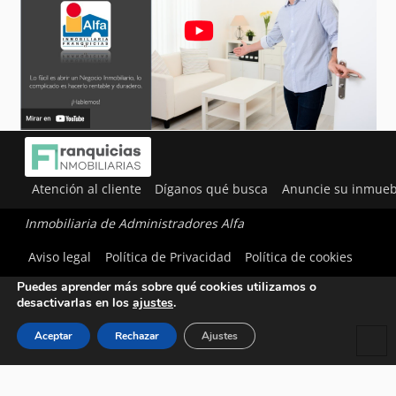
Atención al cliente
Díganos qué busca
Anuncie su inmueb
Inmobiliaria de Administradores Alfa
Utilizamos cookies para ofrecerte la mejor experiencia en
Aviso legal
Política de Privacidad
Política de cookies
nuestra web.
Puedes aprender más sobre qué cookies utilizamos o
desactivarlas en los
ajustes
.
Aceptar
Rechazar
Ajustes