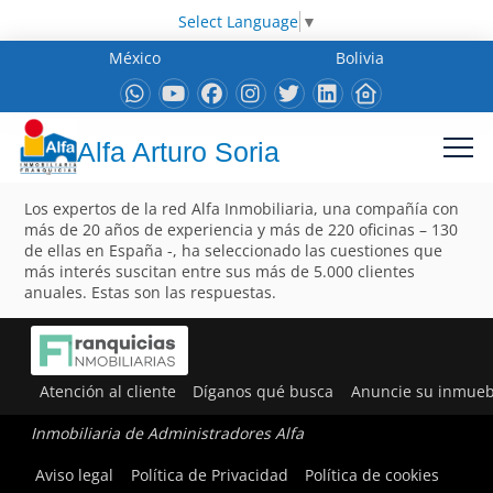
Select Language
▼
México
Bolivia
Alfa Arturo Soria
Los expertos de la red Alfa Inmobiliaria, una compañía con
más de 20 años de experiencia y más de 220 oficinas – 130
de ellas en España -, ha seleccionado las cuestiones que
más interés suscitan entre sus más de 5.000 clientes
anuales. Estas son las respuestas.
Atención al cliente
Díganos qué busca
Anuncie su inmueb
Inmobiliaria de Administradores Alfa
Aviso legal
Política de Privacidad
Política de cookies