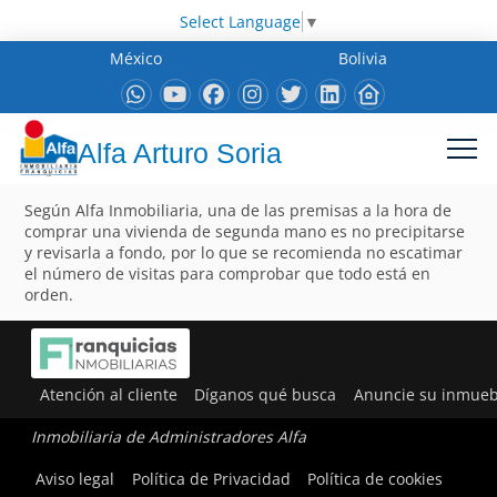
Select Language
▼
México
Bolivia
Alfa Arturo Soria
Según Alfa Inmobiliaria, una de las premisas a la hora de
comprar una vivienda de segunda mano es no precipitarse
y revisarla a fondo, por lo que se recomienda no escatimar
el número de visitas para comprobar que todo está en
orden.
Atención al cliente
Díganos qué busca
Anuncie su inmueb
Inmobiliaria de Administradores Alfa
Aviso legal
Política de Privacidad
Política de cookies