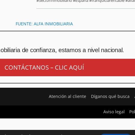
#SectorInmobiliario #España #franquiciarentable #alfai
FUENTE: ALFA INMOBILIARIA
biliaria de confianza, estamos a nivel nacional.
CONTÁCTANOS – CLIC AQUÍ
Atención al cliente
Díganos qué busca
Aviso legal
Po