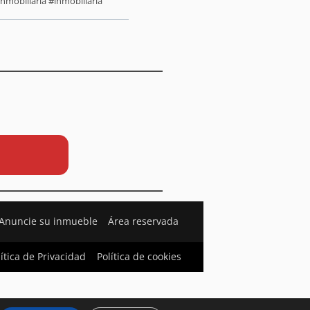
nmobiliaria #inmobiliaria
Anuncie su inmueble
Área reservada
lítica de Privacidad
Política de cookies