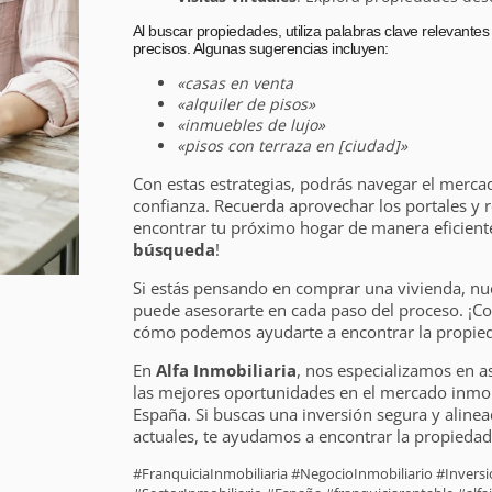
Al buscar propiedades, utiliza palabras clave relevante
precisos. Algunas sugerencias incluyen:
«casas en venta
«alquiler de pisos»
«inmuebles de lujo»
«pisos con terraza en [ciudad]»
Con estas estrategias, podrás navegar el merca
confianza. Recuerda aprovechar los portales y r
encontrar tu próximo hogar de manera eficiente
búsqueda
!
Si estás pensando en comprar una vivienda, nu
puede asesorarte en cada paso del proceso. ¡C
cómo podemos ayudarte a encontrar la propieda
En
Alfa Inmobiliaria
, nos especializamos en a
las mejores oportunidades en el mercado inmobi
España. Si buscas una inversión segura y alinea
actuales, te ayudamos a encontrar la propiedad 
#FranquiciaInmobiliaria #NegocioInmobiliario #Inver