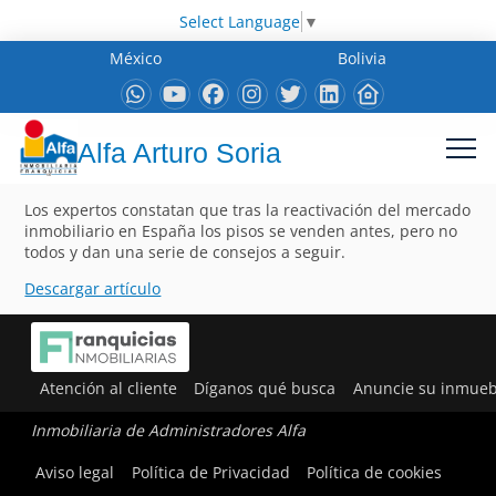
Select Language
▼
México
Bolivia
Alfa Arturo Soria
Los expertos constatan que tras la reactivación del mercado
inmobiliario en España los pisos se venden antes, pero no
todos y dan una serie de consejos a seguir.
Descargar artículo
Atención al cliente
Díganos qué busca
Anuncie su inmueb
Inmobiliaria de Administradores Alfa
Aviso legal
Política de Privacidad
Política de cookies