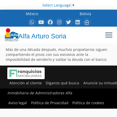
Select Language
▼
México
Bolivia
Alfa Arturo Soria
Más de una década después, muchos propietarios siguen
compartiendo el pisos con sus exnovios ante la
imposibilidad de venderlo y saldar la deuda con el banco.
Atención al cliente
Díganos qué busca
Anuncie su inmueb
Inmobiliaria de Administradores Alfa
Aviso legal
Política de Privacidad
Política de cookies