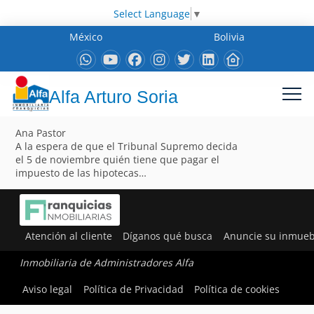
Select Language
▼
México
Bolivia
Alfa Arturo Soria
Ana Pastor
A la espera de que el Tribunal Supremo decida
el 5 de noviembre quién tiene que pagar el
impuesto de las hipotecas…
Atención al cliente
Díganos qué busca
Anuncie su inmueb
Inmobiliaria de Administradores Alfa
Aviso legal
Política de Privacidad
Política de cookies