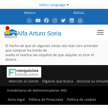
Select Language
▼
México
Bolivia
Alfa Arturo Soria
El hecho de que en algunas zonas sea más caro arrendar
que comprar ha traído de
vuelta el mantra tan español de que alquilar es tirar el
dinero.
Atención al cliente
Díganos qué busca
Anuncie su inmueb
Inmobiliaria de Administradores Alfa
Aviso legal
Política de Privacidad
Política de cookies