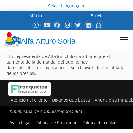
Select Language
▼
México
Bolivia
Alfa Arturo Soria
El vicepresidente de Alfa Inmobiliaria admite que el
aumento de la demanda, del que no hay
datos oficiales, no explica por sí solo la «subida endiablada
de los precios».
Atención al cliente
Díganos qué busca
Anuncie su inmueb
Inmobiliaria de Administradores Alfa
Aviso legal
Política de Privacidad
Política de cookies