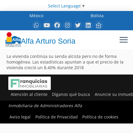
Select Language
▼
México
Bolivia
Alfa Arturo Soria
La vivienda continúa su senda alcista pero no de forma
homogénea. Las estadísticas apuntan a que el precio de la
vivienda creció un 8.40% durante 2018
Atención al cliente
Díganos qué busca
Anuncie su inmueb
Inmobiliaria de Administradores Alfa
Aviso legal
Política de Privacidad
Política de cookies