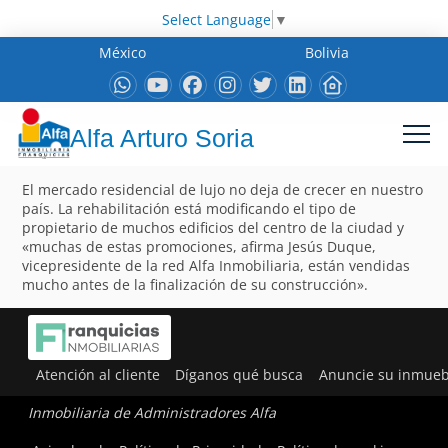
Select Language
▼
México
Bolivia
Alfa Arturo Soria
El mercado residencial de lujo no deja de crecer en nuestro
país. La rehabilitación está modificando el tipo de
propietario de muchos edificios del centro de la ciudad y
«muchas de estas promociones, afirma Jesús Duque,
vicepresidente de la red Alfa Inmobiliaria, están vendidas
mucho antes de la finalización de su construcción».
Atención al cliente
Díganos qué busca
Anuncie su inmueb
Inmobiliaria de Administradores Alfa