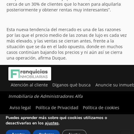
cerca de un 30% de clientes que lo hacen para alquilarla
posteriormente y obtener rentas muy interesantes”.
Esta nueva tendencia del mercado es una de las razones
por las que el precio medio de las zonas de lujo es cada vez
más elevado, y las ventas se cierran antes, frente a la
situación que se da en el lado opuesto, donde en muchos
casos continúan bajando los precios y ni aún así se cierra
una operación, afirma Duque.
Atención al cliente
Díganos qué busca
Anuncie su inmueb
Inmobiliaria de Administradores Alfa
Utilizamos cookies para ofrecerte la mejor experiencia en
Aviso legal
Política de Privacidad
Política de cookies
nuestra web.
Puedes aprender más sobre qué cookies utilizamos o
desactivarlas en los
ajustes
.