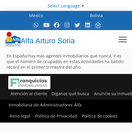
Select Language
▼
México
Bolivia
Alfa Arturo Soria
En España hay más agentes inmobiliarios que nunca. Y es
que el número de ocupados en estas actividades ha batido
récord en el primer trimestre del año.
Atención al cliente
Díganos qué busca
Anuncie su inmueb
Inmobiliaria de Administradores Alfa
Aviso legal
Política de Privacidad
Política de cookies