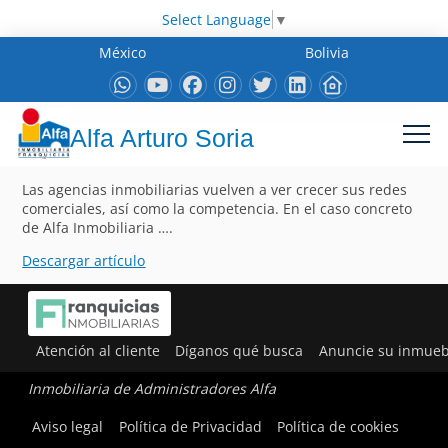
Select Language
▼
México
Bolivia
Alfa Arturo Soria
Las agencias inmobiliarias vuelven a ver crecer sus redes
comerciales, así como la competencia. En el caso concreto
de Alfa Inmobiliaria ….
Descargar artículo
Atención al cliente
Díganos qué busca
Anuncie su inmueb
Inmobiliaria de Administradores Alfa
Aviso legal
Política de Privacidad
Política de cookies