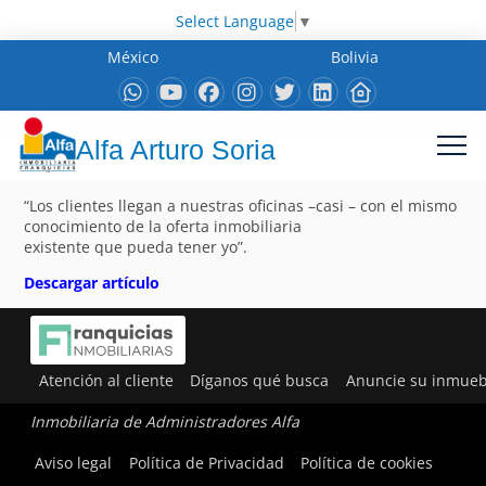
Select Language
▼
México
Bolivia
Alfa Arturo Soria
“Los clientes llegan a nuestras oficinas –casi – con el mismo
conocimiento de la oferta inmobiliaria
existente que pueda tener yo”.
Descargar artículo
Atención al cliente
Díganos qué busca
Anuncie su inmueb
Inmobiliaria de Administradores Alfa
Aviso legal
Política de Privacidad
Política de cookies