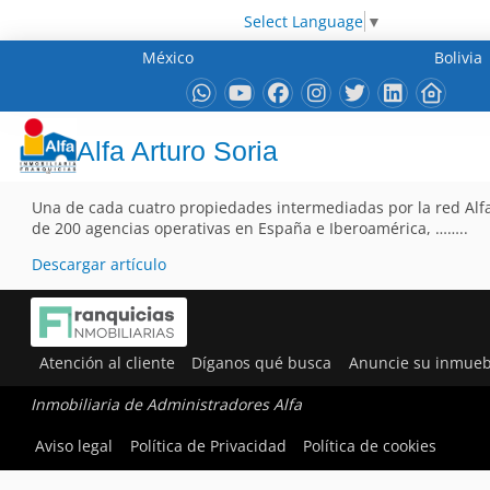
Select Language
▼
México
Bolivia
Alfa Arturo Soria
Una de cada cuatro propiedades intermediadas por la red Alfa
de 200 agencias operativas en España e Iberoamérica, ……..
Descargar artículo
Atención al cliente
Díganos qué busca
Anuncie su inmueb
Inmobiliaria de Administradores Alfa
Aviso legal
Política de Privacidad
Política de cookies