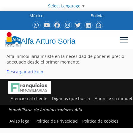
Select Language
▼
México
Bolivia
Alfa Arturo Soria
Alfa Inmobiliaria insiste en la necesidad de poner el precio
adecuado desde el primer momento.
Descargar artículo
Atención al cliente
Díganos qué busca
Anuncie su inmueb
Inmobiliaria de Administradores Alfa
Aviso legal
Política de Privacidad
Política de cookies