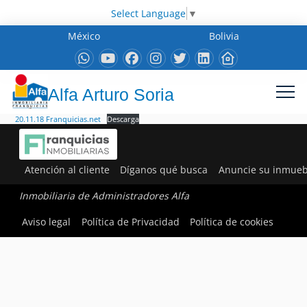
Select Language
▼
México
Bolivia
Alfa Arturo Soria
20.11.18 Franquicias.net
Descarga
Atención al cliente
Díganos qué busca
Anuncie su inmueb
Inmobiliaria de Administradores Alfa
Aviso legal
Política de Privacidad
Política de cookies