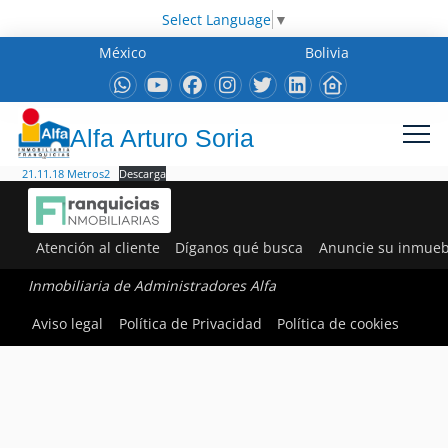
Select Language
▼
México
Bolivia
Alfa Arturo Soria
21.11.18 Metros2
Descarga
Atención al cliente
Díganos qué busca
Anuncie su inmueb
Inmobiliaria de Administradores Alfa
Aviso legal
Política de Privacidad
Política de cookies